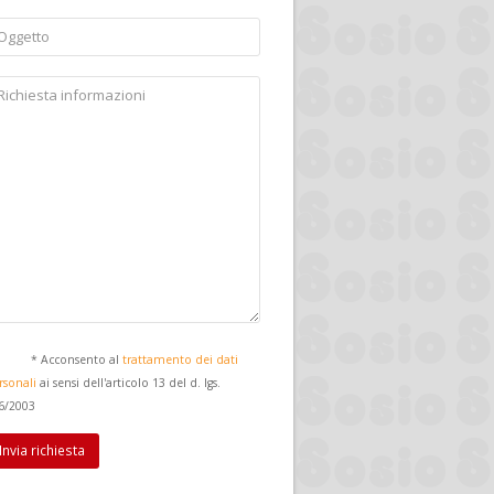
*
Acconsento al
trattamento dei dati
rsonali
ai sensi dell'articolo 13 del d. lgs.
6/2003