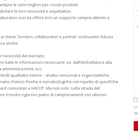
empre le carni migliori per i nostri prodotti;
oddisfare le loro necessità e aspettative;
ollaboratori così da offrire loro un supporto sempre attento e
i clienti, fornitori, collaboratori e partner: costruiamo fiducia
fica anche:
e necessità del mercato;
re tutte le informazioni necessarie: es. dall’etichettatura alla
lla amministrazione, ecc.
rolli qualitativi interni – analisi sensoriali e organolettiche;
 analisi chimico-fisiche e microbiologiche nel rispetto di specifiche
dard comunitari e HACCP. Ma non solo: sulla strada del
o il nostro rigoroso piano di campionamenti con ulteriori
pe
19